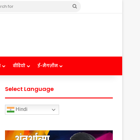
Search
for
ष
वीडियो
ई-मैगज़ीन
Select Language
Hindi