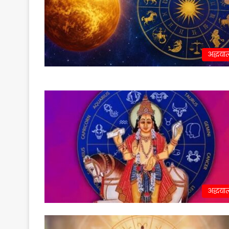
अद्धयात
अद्धयात