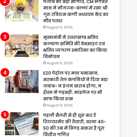
पंजाब को बड़ी सौगात, CM भगवंत
मान ने नौगज्जा-बल्लां में रखा श्री
गुरु रविदास बाणी अध्ययन केंद्र का
नींव पत्थर
August 9, 2026
मुख्यमंत्री ने उत्तराखण्ड क्षत्रिय
कल्याण समिति की वेबसाइट एवं
क्षत्रिय जागरण स्मारिका का किया
विमोचन
August 9, 2026
E20 पेट्रोल पर मचा घमासान,
सरकारी तेल कंपनियों ने दिया बड़ा
जवाब- न इंजन खराब होगा, न
ईंधन में गड़बड़ी; माइलेज पर भी
साफ किया रुख
August 9, 2026
पहली सैलरी से ही शुरू कर दें
रिटायरमेंट की तैयारी, वरना 40-
50 की उम्र में बिगड़ सकता है पूरा
वित्तीय गणित