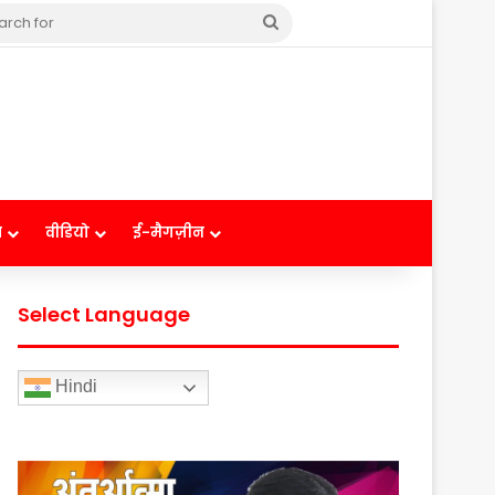
Search
for
ष
वीडियो
ई-मैगज़ीन
Select Language
Hindi