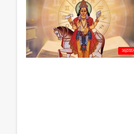
अद्धयात