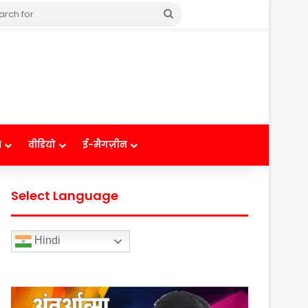
Search
for
ष
वीडियो
ई-मैगज़ीन
Select Language
Hindi