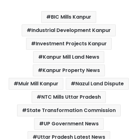
a
w
h
i
m
h
c
i
a
n
a
a
BIC Mills Kanpur
e
t
t
t
i
r
b
t
s
e
l
e
Industrial Development Kanpur
o
e
A
r
Investment Projects Kanpur
o
r
p
e
k
p
s
Kanpur Mill Land News
t
Kanpur Property News
Muir Mill Kanpur
Nazul Land Dispute
NTC Mills Uttar Pradesh
State Transformation Commission
UP Government News
Uttar Pradesh Latest News