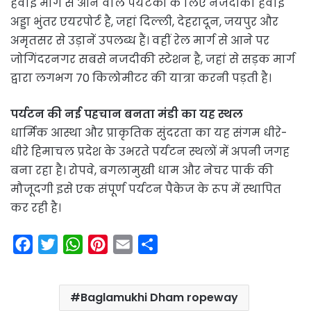
हवाई मार्ग से आने वाले पर्यटकों के लिए नजदीकी हवाई
अड्डा भुंतर एयरपोर्ट है, जहां दिल्ली, देहरादून, जयपुर और
अमृतसर से उड़ानें उपलब्ध हैं। वहीं रेल मार्ग से आने पर
जोगिंदरनगर सबसे नजदीकी स्टेशन है, जहां से सड़क मार्ग
द्वारा लगभग 70 किलोमीटर की यात्रा करनी पड़ती है।
पर्यटन की नई पहचान बनता मंडी का यह स्थल
धार्मिक आस्था और प्राकृतिक सुंदरता का यह संगम धीरे-
धीरे हिमाचल प्रदेश के उभरते पर्यटन स्थलों में अपनी जगह
बना रहा है। रोपवे, बगलामुखी धाम और नेचर पार्क की
मौजूदगी इसे एक संपूर्ण पर्यटन पैकेज के रूप में स्थापित
कर रही है।
F
T
W
P
E
S
a
w
h
i
m
h
c
i
a
n
a
a
Baglamukhi Dham ropeway
e
t
t
t
i
r