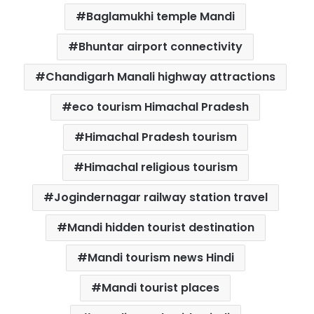
b
t
s
e
l
e
Baglamukhi temple Mandi
o
e
A
r
Bhuntar airport connectivity
o
r
p
e
k
p
s
Chandigarh Manali highway attractions
t
eco tourism Himachal Pradesh
Himachal Pradesh tourism
Himachal religious tourism
Jogindernagar railway station travel
Mandi hidden tourist destination
Mandi tourism news Hindi
Mandi tourist places