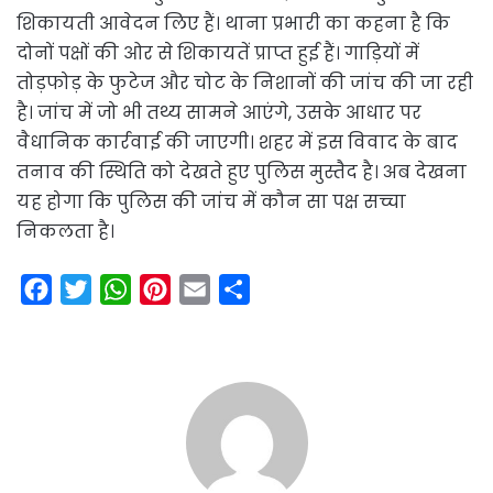
शिकायती आवेदन लिए हैं। थाना प्रभारी का कहना है कि
दोनों पक्षों की ओर से शिकायतें प्राप्त हुई हैं। गाड़ियों में
तोड़फोड़ के फुटेज और चोट के निशानों की जांच की जा रही
है। जांच में जो भी तथ्य सामने आएंगे, उसके आधार पर
वैधानिक कार्रवाई की जाएगी। शहर में इस विवाद के बाद
तनाव की स्थिति को देखते हुए पुलिस मुस्तैद है। अब देखना
यह होगा कि पुलिस की जांच में कौन सा पक्ष सच्चा
निकलता है।
F
T
W
P
E
S
a
w
h
i
m
h
c
i
a
n
a
a
e
t
t
t
i
r
b
t
s
e
l
e
o
e
A
r
o
r
p
e