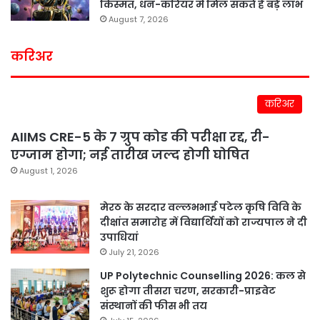
किस्मत, धन-करियर में मिल सकते हैं बड़े लाभ
August 7, 2026
करिअर
करिअर
AIIMS CRE-5 के 7 ग्रुप कोड की परीक्षा रद्द, री-
एग्जाम होगा; नई तारीख जल्द होगी घोषित
August 1, 2026
मेरठ के सरदार वल्लभभाई पटेल कृषि विवि के
दीक्षांत समारोह में विद्यार्थियों को राज्यपाल ने दी
उपाधियां
July 21, 2026
UP Polytechnic Counselling 2026: कल से
शुरू होगा तीसरा चरण, सरकारी-प्राइवेट
संस्थानों की फीस भी तय