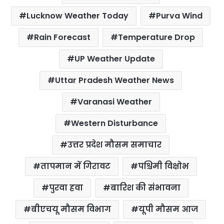
o
e
A
r
Lucknow Weather Today
Purva Wind
o
r
p
e
k
p
s
Rain Forecast
Temperature Drop
t
UP Weather Update
Uttar Pradesh Weather News
Varanasi Weather
Western Disturbance
उत्तर प्रदेश मौसम समाचार
तापमान में गिरावट
पश्चिमी विक्षोभ
पुरवा हवा
बारिश की संभावना
बीएचयू मौसम विभाग
यूपी मौसम आज