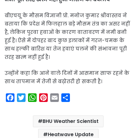
बीएचयू के मौसम विज्ञानी प्रो. मनोज कुमार श्रीवास्तव ने
बताया कि प्रदेश में फिलहाल बड़े मौसम तंत्र का असर नहीं
है, लेकिन पुरवा हवाओं के कारण वातावरण में नमी बनी
हुई है। ऐसे में दोपहर बाद कुछ इलाकों में गरज-चमक के
साथ हल्की बारिश या तेज हवाएं चलने की संभावना पूरी
तरह खत्म नहीं हुई है।
उन्होंने कहा कि आने वाले दिनों में आसमान साफ रहने के
साथ तापमान में तेजी से बढ़ोतरी हो सकती है।
F
T
W
P
E
S
a
w
h
i
m
h
c
i
a
n
a
a
BHU Weather Scientist
e
t
t
t
i
r
b
t
s
e
l
e
Heatwave Update