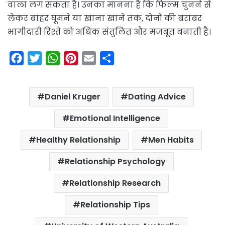
वाला लग सकता है। उनका मानना है कि फिल्म चुनने से
लेकर बाहर घूमने या खाना खाने तक, दोनों की बराबर
भागीदारी रिश्ते को अधिक संतुलित और मजबूत बनाती है।
F
T
W
P
E
S
a
w
h
i
m
h
c
i
a
n
a
a
Daniel Kruger
Dating Advice
e
t
t
t
i
r
b
t
s
e
l
e
Emotional Intelligence
o
e
A
r
Healthy Relationship
Men Habits
o
r
p
e
k
p
s
Relationship Psychology
t
Relationship Research
Relationship Tips