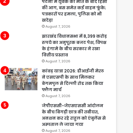
पटना में युवक की मौत के बाद हिंसा
की आग, बस समेत कई वाहन फूंके;
पत्रकारों पर हमला, पुलिस को भी
खदेड़ा
August 7, 2026
झारखंड विधानसभा में 8,399 करोड़
रुपये का अनुपूरक बजट पेश, विपक्ष
के हंगामे के बीच सरकार ने रखा
वित्तीय प्रस्ताव
August 7, 2026
कांवड़ यात्रा 2026: डीआईजी मेरठ
ने एसएसपी के साथ मिलकर
बेगमपुल से दिल्ली रोड तक किया
फ्लैग मार्च
August 7, 2026
जेपीएससी-जेएसएससी आंदोलन
के बीच बिगड़ी छात्र की तबीयत,
अनशन कर रहे राहुल को एंबुलेंस से
अस्पताल ले जाया गया
August 7, 2026