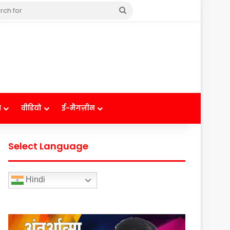
Search
for
ष
वीडियो
ई-मैगज़ीन
Select Language
Hindi