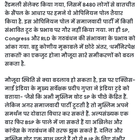
रैंडमली सेलेक्ट किया गया, जिसमें 8480 लोगों से बातचीत
के सैंपल के आधार पर हमने ये ओपिनियन पोल तैयार
किया है. इस ओपिनियन पोल में समाजवादी पार्टी में किसी
संभावित टूट के प्रभाव पर गौर नहीं किया गया. ना ही SP,
Congress और RLD के गठबंधन की संभावना के प्रभाव को
आंका गया. बहु कोणीय मुकाबले में छोटे अंतर, ‘धर्मनिरपेक्ष
ताकतों’ का एकजुट होना मौजूदा सारे समीकरणों को बदल
सकता है.
मौजूदा स्थिति से क्या बदलाव हो सकता है, इस पर एक्सिस-
माई इंडिया के मुख्य सर्वेक्षक प्रदीप गुप्ता ने इंडिया टुडे को
बताया- ‘जैसे कि अभी मुस्लिम वोट SP के पीछे केंद्रित हैं.
लेकिन अगर समाजवादी पार्टी टूटती है तो मुस्लिम अपने
समर्थन पर दोबारा विचार कर सकते हैं. अल्पसंख्यक एक
बार फिर BSP के पाले में जा सकते हैं या अखिलेश और
कांग्रेस के गठबंधन की तरफ झुक सकते हैं. दलित और
मुस्लिम वोट एक साथ जुटते हैं तो ये BJP के लिए गंभीर