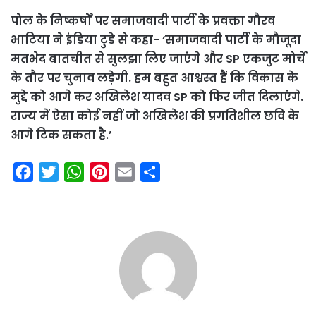
पोल के निष्कर्षों पर समाजवादी पार्टी के प्रवक्ता गौरव
भाटिया ने इंडिया टुडे से कहा- ‘समाजवादी पार्टी के मौजूदा
मतभेद बातचीत से सुलझा लिए जाएंगे और SP एकजुट मोर्चे
के तौर पर चुनाव लड़ेगी. हम बहुत आश्वस्त हैं कि विकास के
मुद्दे को आगे कर अखिलेश यादव SP को फिर जीत दिलाएंगे.
राज्य में ऐसा कोई नहीं जो अखिलेश की प्रगतिशील छवि के
आगे टिक सकता है.’
F
T
W
P
E
S
a
w
h
i
m
h
c
i
a
n
a
a
e
t
t
t
i
r
b
t
s
e
l
e
o
e
A
r
o
r
p
e
k
p
s