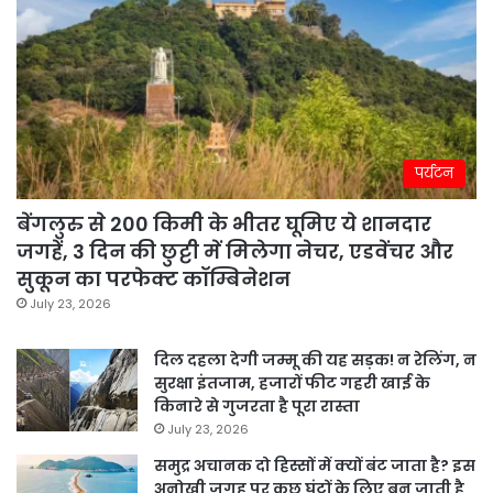
पर्यटन
बेंगलुरु से 200 किमी के भीतर घूमिए ये शानदार
जगहें, 3 दिन की छुट्टी में मिलेगा नेचर, एडवेंचर और
सुकून का परफेक्ट कॉम्बिनेशन
July 23, 2026
दिल दहला देगी जम्मू की यह सड़क! न रेलिंग, न
सुरक्षा इंतजाम, हजारों फीट गहरी खाई के
किनारे से गुजरता है पूरा रास्ता
July 23, 2026
समुद्र अचानक दो हिस्सों में क्यों बंट जाता है? इस
अनोखी जगह पर कुछ घंटों के लिए बन जाती है