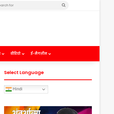
Search
for
ष
वीडियो
ई-मैगज़ीन
Select Language
Hindi