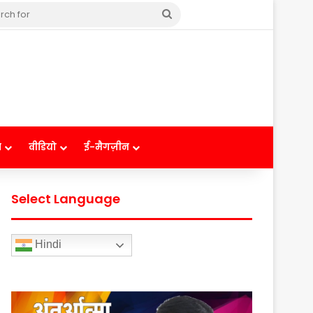
Search
for
ष
वीडियो
ई-मैगज़ीन
Select Language
Hindi