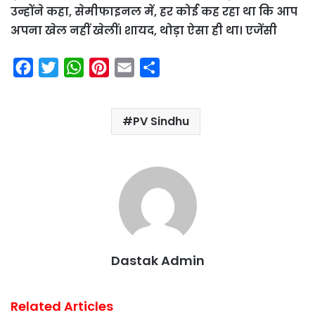
उन्होंने कहा, सेमीफाइनल में, हर कोई कह रहा था कि आप
अपना खेल नहीं खेलीं। शायद, थोड़ा ऐसा ही था।
एजेंसी
F
T
W
P
E
S
a
w
h
i
m
h
c
i
a
n
a
a
PV Sindhu
e
t
t
t
i
r
b
t
s
e
l
e
o
e
A
r
o
r
p
e
k
p
s
t
Dastak Admin
Related Articles