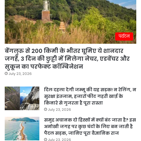
पर्यटन
बेंगलुरु से 200 किमी के भीतर घूमिए ये शानदार
जगहें, 3 दिन की छुट्टी में मिलेगा नेचर, एडवेंचर और
सुकून का परफेक्ट कॉम्बिनेशन
July 23, 2026
दिल दहला देगी जम्मू की यह सड़क! न रेलिंग, न
सुरक्षा इंतजाम, हजारों फीट गहरी खाई के
किनारे से गुजरता है पूरा रास्ता
July 23, 2026
समुद्र अचानक दो हिस्सों में क्यों बंट जाता है? इस
अनोखी जगह पर कुछ घंटों के लिए बन जाती है
पैदल सड़क, जानिए पूरा वैज्ञानिक राज
July 23, 2026