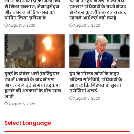
भारत की आजादी को अमेरिका
ईरान पर ट्रंप ने क्यों टाला बड़ा
में मिला सम्मान, मैसाचुसेट्स
हमला? हथियारों के घटते भंडार
और बोस्टन ने 15 अगस्त को
से लेकर कूटनीतिक दबाव तक,
घोषित किया ‘इंडिया डे’
सामने आईं कई बड़ी वजहें
August 5, 2026
August 5, 2026
दुबई के जेबेल अली इंडस्ट्रियल
ट्रंप के गोल्फ कोर्स के बाहर
हब में धमाकों के बाद भीषण
संदिग्ध गतिविधि, हथियारों के
आग, काले धुएं से मचा हड़कंप;
साथ व्यक्ति गिरफ्तार; सुरक्षा
हमले की अटकलों के बीच जांच
एजेंसियां अलर्ट
जारी
August 5, 2026
August 5, 2026
Select Language