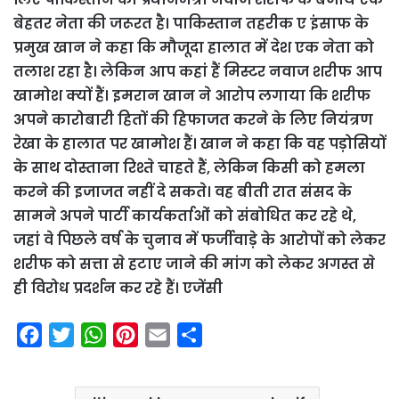
बेहतर नेता की जरूरत है। पाकिस्तान तहरीक ए इंसाफ के
प्रमुख खान ने कहा कि मौजूदा हालात में देश एक नेता को
तलाश रहा है। लेकिन आप कहां हैं मिस्टर नवाज शरीफ आप
खामोश क्यों हैं। इमरान खान ने आरोप लगाया कि शरीफ
अपने कारोबारी हितों की हिफाजत करने के लिए नियंत्रण
रेखा के हालात पर खामोश हैं। खान ने कहा कि वह पड़ोसियों
के साथ दोस्ताना रिश्ते चाहते हैं, लेकिन किसी को हमला
करने की इजाजत नहीं दे सकते। वह बीती रात संसद के
सामने अपने पार्टी कार्यकर्ताओं को संबोधित कर रहे थे,
जहां वे पिछले वर्ष के चुनाव में फर्जीवाड़े के आरोपों को लेकर
शरीफ को सत्ता से हटाए जाने की मांग को लेकर अगस्त से
ही विरोध प्रदर्शन कर रहे हैं। एजेंसी
F
T
W
P
E
S
a
w
h
i
m
h
c
i
a
n
a
a