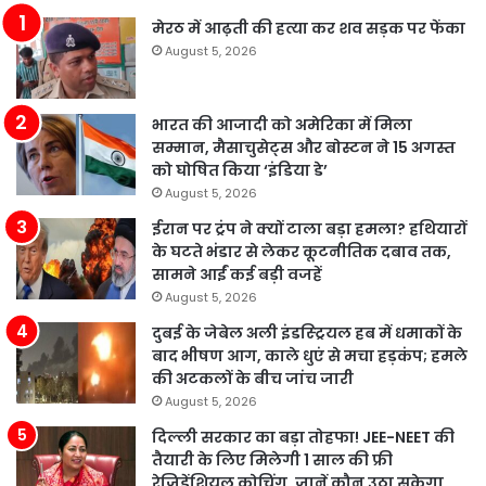
मेरठ में आढ़ती की हत्या कर शव सड़क पर फेंका
August 5, 2026
भारत की आजादी को अमेरिका में मिला
सम्मान, मैसाचुसेट्स और बोस्टन ने 15 अगस्त
को घोषित किया ‘इंडिया डे’
August 5, 2026
ईरान पर ट्रंप ने क्यों टाला बड़ा हमला? हथियारों
के घटते भंडार से लेकर कूटनीतिक दबाव तक,
सामने आईं कई बड़ी वजहें
August 5, 2026
दुबई के जेबेल अली इंडस्ट्रियल हब में धमाकों के
बाद भीषण आग, काले धुएं से मचा हड़कंप; हमले
की अटकलों के बीच जांच जारी
August 5, 2026
दिल्ली सरकार का बड़ा तोहफा! JEE-NEET की
तैयारी के लिए मिलेगी 1 साल की फ्री
रेजिडेंशियल कोचिंग, जानें कौन उठा सकेगा