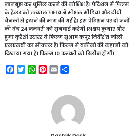
जानबूझ कर धूमिल करने की कोशिश है। पेटिशन में फिल्म
के ट्रेलर को तत्काल प्रभाव से सोशल मीडिया और टीवी
चैनलों से हटाने की मांग की गई है। इस पेटिशन पर दो जजों
की बेंच 24 जनवरी को सुनवाई करेगी ।अक्षय कुमार और
हुमा कुरैशी स्टारर ये फिल्म सुभाष कपूर निर्देशित जॉली
एलएलबी का सीक्वल है। फिल्म में वकीलों की कहानी को
दिखाया गया है। फिल्म 10 फरवरी को रिलीज़ होगी।
F
T
W
P
E
S
a
w
h
i
m
h
c
i
a
n
a
a
e
t
t
t
i
r
b
t
s
e
l
e
o
e
A
r
o
r
p
e
k
p
s
Dastak Desk