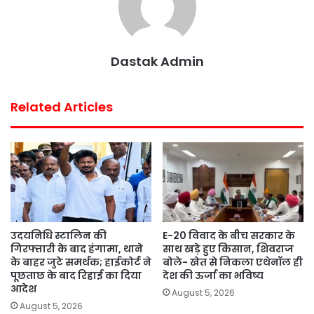
o
e
A
r
o
r
p
e
k
p
s
Dastak Admin
t
Related Articles
उदयनिधि स्टालिन की
E-20 विवाद के बीच सरकार के
गिरफ्तारी के बाद हंगामा, थाने
साथ खड़े हुए किसान, शिवराज
के बाहर जुटे समर्थक; हाईकोर्ट ने
बोले- खेत से निकला एथेनॉल ही
पूछताछ के बाद रिहाई का दिया
देश की ऊर्जा का भविष्य
आदेश
August 5, 2026
August 5, 2026