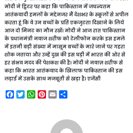
मोदी ने ट्विटर पर कहा कि पाकिस्तान में जघन्यतम
आतंकवादी हमलों के मद्देनजर मैं देशभर के स्कूलों से अपील
करता हूं कि वे उन बच्चों के प्रति एकजुटता दिखाने के लिये
आज दो मिनट का मौन रखें। मोदी ने आज रात पाकिस्तान
के प्रधानमंत्री नवाज शरीफ को टेलीफोन करके इस हमले
में इतनी बड़ी संख्या में मासूम बच्चों के मारे जाने पर गहरा
शोक जताया और उन्हें दुख की इस घड़ी में भारत की ओर से
हर संभव मदद की पेशकश की है। मोदी ने नवाज़ शरीफ से
कहा कि भारत आतंकवाद के खिलाफ पाकिस्तान की इस
लड़ाई में उसके साथ मजबूती से खड़ा है। एजेंसी
F
T
W
P
E
S
a
w
h
i
m
h
c
i
a
n
a
a
e
t
t
t
i
r
b
t
s
e
l
e