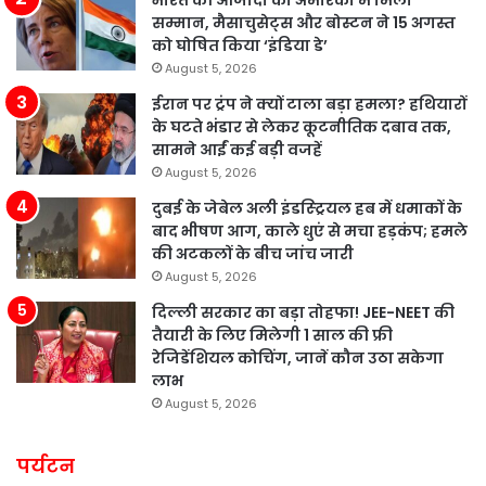
सम्मान, मैसाचुसेट्स और बोस्टन ने 15 अगस्त
को घोषित किया ‘इंडिया डे’
August 5, 2026
ईरान पर ट्रंप ने क्यों टाला बड़ा हमला? हथियारों
के घटते भंडार से लेकर कूटनीतिक दबाव तक,
सामने आईं कई बड़ी वजहें
August 5, 2026
दुबई के जेबेल अली इंडस्ट्रियल हब में धमाकों के
बाद भीषण आग, काले धुएं से मचा हड़कंप; हमले
की अटकलों के बीच जांच जारी
August 5, 2026
दिल्ली सरकार का बड़ा तोहफा! JEE-NEET की
तैयारी के लिए मिलेगी 1 साल की फ्री
रेजिडेंशियल कोचिंग, जानें कौन उठा सकेगा
लाभ
August 5, 2026
पर्यटन