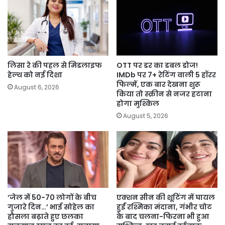
लिसा रे की पहल से मिडलाइफ
OTT पर डर का डबल डोज!
हेल्थ को नई दिशा
IMDb पर 7+ रेटिंग वाली 5 हॉरर
फिल्में, एक बार देखना शुरू
August 6, 2026
किया तो स्क्रीन से नजर हटाना
होगा मुश्किल
August 5, 2026
‘जेल में 50-70 लोगों के बीच
एक्शन सीन की शूटिंग में घायल
गुजारे दिन…’ भाई सोहेल का
हुईं रश्मिका मंदाना, गंभीर चोट
हौसला बढ़ाते हुए छलका
के बाद चलना-फिरना भी हुआ