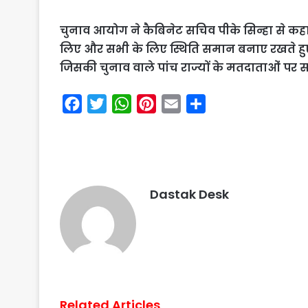
चुनाव आयोग ने कैबिनेट सचिव पीके सिन्हा से कहा, “आ
लिए और सभी के लिए स्थिति समान बनाए रखते हुए
जिसकी चुनाव वाले पांच राज्यों के मतदाताओं पर सत्त
F
T
W
P
E
S
a
w
h
i
m
h
c
i
a
n
a
a
e
t
t
t
i
r
b
t
s
e
l
e
Dastak Desk
o
e
A
r
o
r
p
e
k
p
s
t
Related Articles