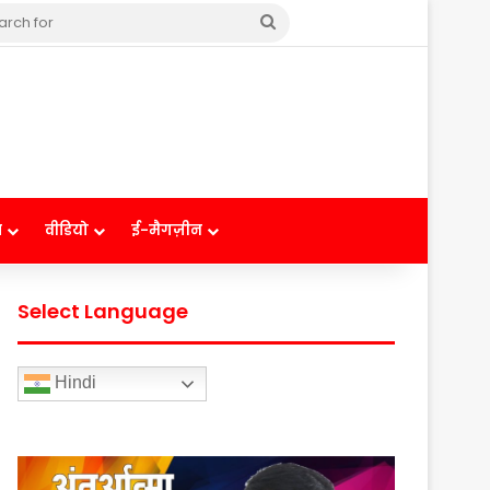
Search
for
ष
वीडियो
ई-मैगज़ीन
Select Language
Hindi