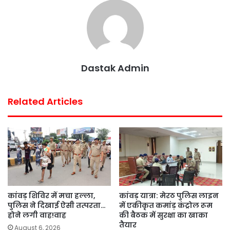
o
r
p
e
k
p
s
t
Dastak Admin
Related Articles
कांवड़ शिविर में मचा हल्ला,
कांवड़ यात्रा: मेरठ पुलिस लाइन
पुलिस ने दिखाई ऐसी तत्परता…
में एकीकृत कमांड़ कंट्रोल रूम
होने लगी वाह!वाह
की बैठक में सुरक्षा का खाका
तैयार
August 6, 2026