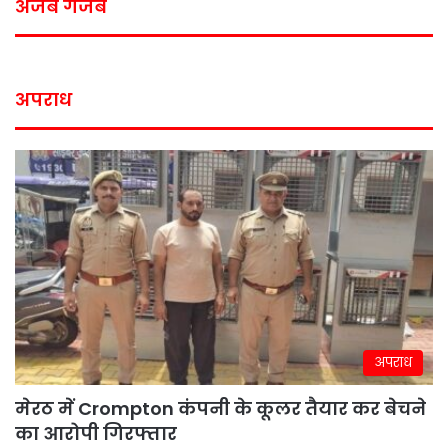
अजब गजब
अपराध
अपराध
मेरठ में Crompton कंपनी के कूलर तैयार कर बेचने
का आरोपी गिरफ्तार