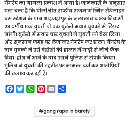
गैंगरेप का मामला प्रकाश में आया है। जानकारी के अनुसार
पता चला है कि पीलीभीत राष्ट्रीय राजमार्ग स्थित सैटेलाइट
बस स्टेशन के पास शाहजहांपुर के जलालाबाद क्षेत्र निवासी
28 वर्षीय एक युवती ने एक बुलेरो सवार युवको से लिफ्ट
मांगी। बुलेरो में सवार चार युवकों ने युवती को बैठा लिया
और सुनसान जगह पर लेजाकर गैंगरेप कर डाला। गैंगरेप के
बाद युवको ने उसे बेहोशी की हालत में गाड़ी से नीचे फेंक
दिया। होश में आने के बाद उसने पुलिस से संपर्क किया।
पुलिस ने युवती की तहरीर पर मामला दर्ज कर आरोपियों
की तलाश कर रही है।
F
T
W
P
E
S
a
w
h
i
m
h
c
i
a
n
a
a
gang rape in barely
e
t
t
t
i
r
b
t
s
e
l
e
o
e
A
r