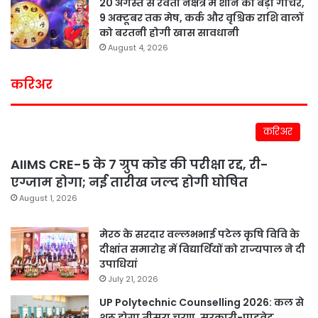
20 अगस्त से रेवती नक्षत्र में शनि का बड़ा गोचर,
9 अक्टूबर तक मेष, कर्क और वृश्चिक राशि वालों
को बरतनी होगी खास सावधानी
August 4, 2026
करिअर
करिअर
AIIMS CRE-5 के 7 ग्रुप कोड की परीक्षा रद्द, री-
एग्जाम होगा; नई तारीख जल्द होगी घोषित
August 1, 2026
मेरठ के सरदार वल्लभभाई पटेल कृषि विवि के
दीक्षांत समारोह में विद्यार्थियों को राज्यपाल ने दी
उपाधियां
July 21, 2026
UP Polytechnic Counselling 2026: कल से
शुरू होगा तीसरा चरण, सरकारी-प्राइवेट