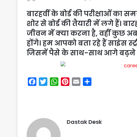
बारहवीं के बोर्ड की परीक्षाओं का 
शोर से बोर्ड की तैयारी में लगे हैं। बा
जीवन में क्या करना है, वहीं कुछ 
होंगे। हम आपको बता रहे हैं साइंस स
जिसमें पैसे के साथ-साथ आगे बढ़ने 
F
T
W
P
E
S
a
w
h
i
m
h
c
i
a
n
a
a
e
t
t
t
i
r
b
t
s
e
l
e
Dastak Desk
o
e
A
r
o
r
p
e