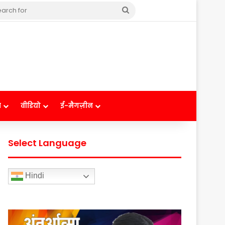
Search
for
ष
वीडियो
ई-मैगज़ीन
Select Language
Hindi