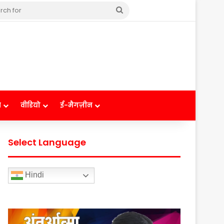
Search
for
ष
वीडियो
ई-मैगज़ीन
Select Language
Hindi