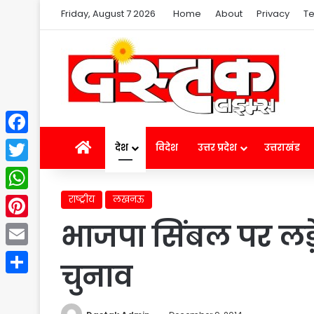
Friday, August 7 2026
Home
About
Privacy
Te
Facebook
Home
देश
विदेश
उत्तर प्रदेश
उत्तराखंड
Twitter
राष्ट्रीय
लखनऊ
WhatsApp
भाजपा सिंबल पर लड
Pinterest
Email
चुनाव
Share