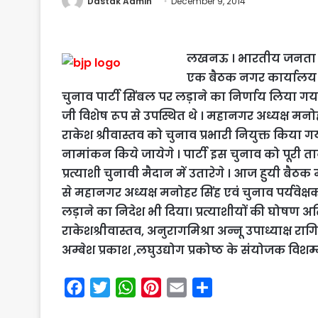
Dastak Admin
December 9, 2014
लखनऊ । भारतीय जनता लख
एक बैठक नगर कार्यालय क
चुनाव पार्टी सिंबल पर लड़ाने का निर्णाय लिया गय
जी विशेष रूप से उपस्थित थे । महानगर अध्यक्ष मन
राकेश श्रीवास्तव को चुनाव प्रभारी नियुक्त किया 
नामांकन किये जायेगे । पार्टी इस चुनाव को पूरी ता
प्रत्याशी चुनावी मैदान में उतारेगे । आज हुयी बैठक
से महानगर अध्यक्ष मनोहर सिंह एवं चुनाव पर्यवेक
लड़ाने का निदेश भी दिया। प्रत्याशीयों की घोषण अत
राकेशश्रीवास्तव, अनुरागमिश्रा अन्नू उपाध्याक्ष रा
अम्बेश प्रकाश ,लघुउद्योग प्रकोष्ठ के संयोजक विशम
F
T
W
P
E
S
a
w
h
i
m
h