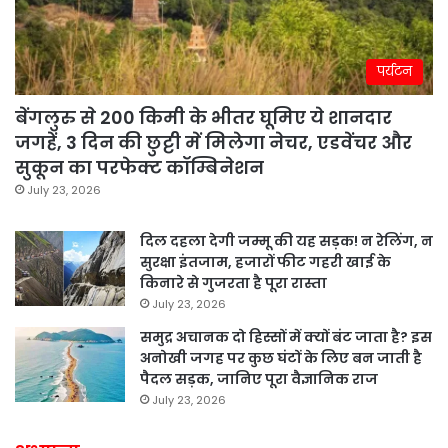
पर्यटन
बेंगलुरु से 200 किमी के भीतर घूमिए ये शानदार
जगहें, 3 दिन की छुट्टी में मिलेगा नेचर, एडवेंचर और
सुकून का परफेक्ट कॉम्बिनेशन
July 23, 2026
दिल दहला देगी जम्मू की यह सड़क! न रेलिंग, न
सुरक्षा इंतजाम, हजारों फीट गहरी खाई के
किनारे से गुजरता है पूरा रास्ता
July 23, 2026
समुद्र अचानक दो हिस्सों में क्यों बंट जाता है? इस
अनोखी जगह पर कुछ घंटों के लिए बन जाती है
पैदल सड़क, जानिए पूरा वैज्ञानिक राज
July 23, 2026