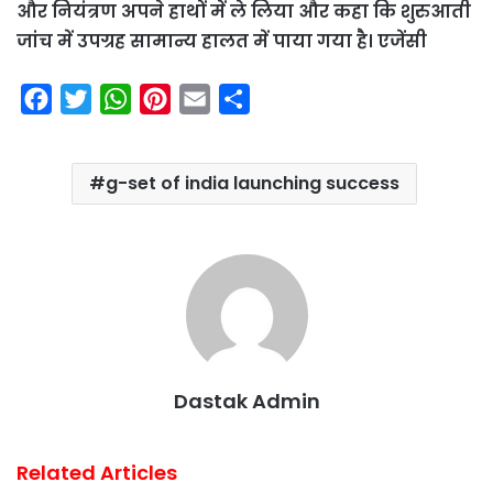
और नियंत्रण अपने हाथों में ले लिया और कहा कि शुरुआती
जांच में उपग्रह सामान्य हालत में पाया गया है। एजेंसी
F
T
W
P
E
S
a
w
h
i
m
h
c
i
a
n
a
a
g-set of india launching success
e
t
t
t
i
r
b
t
s
e
l
e
o
e
A
r
o
r
p
e
k
p
s
t
Dastak Admin
Related Articles