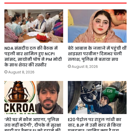
NDA संसदीय दल की बैठक में
बेटे आबान के जनाजे में पहुंची थीं
पहली बार शामिल हुए NCPI
शाइस्ता परवीन? दिनभर चली
सांसद, सायोनी घोष ने PM मोदी
तलाश, पुलिस ने बताया सच
के साथ शेयर की तस्वीर
August 8, 2026
August 8, 2026
‘मेरे घर में कौन आएगा, पुलिस
E20 पेट्रोल पर राहुल गांधी का
तय नहीं करेगी’, दीपके ने सुरक्षा
वार, BJP ने उसी कार से किया
ड्यूटी पर तैनात SI को हटाने की
पलटवार; जानिए क्या है पूरा