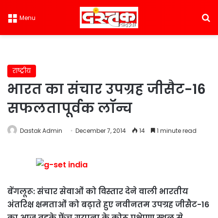
S
Menu
राष्ट्रीय
भारत का संचार उपग्रह जीसैट-16
सफलतापूर्वक लॉन्च
Dastak Admin
December 7, 2014
14
1 minute read
बेंगलूरू: संचार सेवाओं को विस्तार देने वाली भारतीय
अंतरिक्ष क्षमताओं को बढ़ाते हुए नवीनतम उपग्रह जीसैट-16
का आज तड़के फ्रेंच गुयाना के कोरू प्रक्षेपण स्थल से