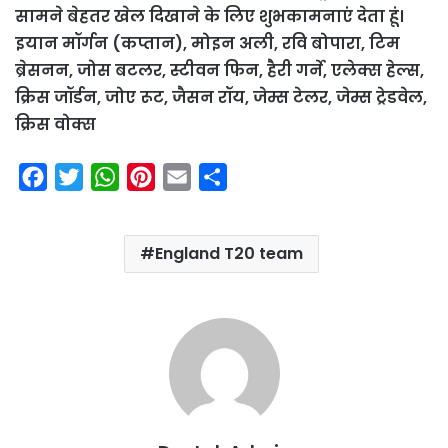
सामने बेहतर खेल दिखाने के लिए शुभकामनाएं देता हूं।
इयान मॉर्गन (कप्तान), मोइन अली, रवि बोपारा, टिम
ब्रेसनन, जोस बटलर, स्टीवन फिन, हैरी गर्ने, एलेक्स हेल्स,
क्रिस जॉर्डन, जोए रूट, जैसन रॉय, जेम्स टेलर, जेम्स ट्रेडवेल,
क्रिस वोक्स
F
T
W
P
E
S
a
w
h
i
m
h
c
i
a
n
a
a
England T20 team
e
t
t
t
i
r
b
t
s
e
l
e
o
e
A
r
o
r
p
e
k
p
s
t