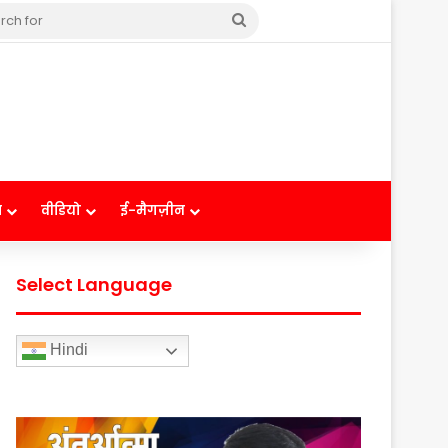
Search
for
ष
वीडियो
ई-मैगज़ीन
Select Language
Hindi