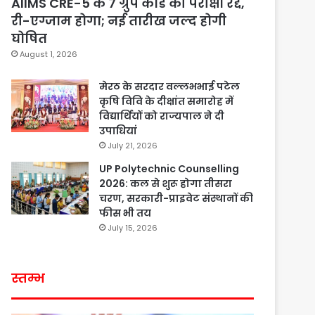
AIIMS CRE-5 के 7 ग्रुप कोड की परीक्षा रद्द,
री-एग्जाम होगा; नई तारीख जल्द होगी
घोषित
August 1, 2026
मेरठ के सरदार वल्लभभाई पटेल
कृषि विवि के दीक्षांत समारोह में
विद्यार्थियों को राज्यपाल ने दी
उपाधियां
July 21, 2026
UP Polytechnic Counselling
2026: कल से शुरू होगा तीसरा
चरण, सरकारी-प्राइवेट संस्थानों की
फीस भी तय
July 15, 2026
स्तम्भ