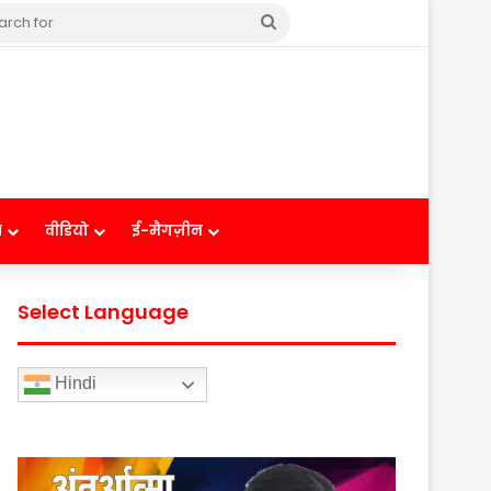
Search
for
ष
वीडियो
ई-मैगज़ीन
Select Language
Hindi