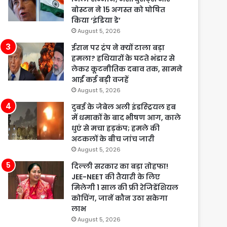
बोस्टन ने 15 अगस्त को घोषित
किया ‘इंडिया डे’
August 5, 2026
ईरान पर ट्रंप ने क्यों टाला बड़ा
हमला? हथियारों के घटते भंडार से
लेकर कूटनीतिक दबाव तक, सामने
आईं कई बड़ी वजहें
August 5, 2026
दुबई के जेबेल अली इंडस्ट्रियल हब
में धमाकों के बाद भीषण आग, काले
धुएं से मचा हड़कंप; हमले की
अटकलों के बीच जांच जारी
August 5, 2026
दिल्ली सरकार का बड़ा तोहफा!
JEE-NEET की तैयारी के लिए
मिलेगी 1 साल की फ्री रेजिडेंशियल
कोचिंग, जानें कौन उठा सकेगा
लाभ
August 5, 2026