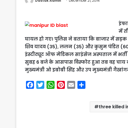
Dastak Admin
December 21, 2014
इंफा
में 
घायल हो गए। पुलिस ने बताया कि बाजार में सड़क
शिव यादव (35), ललन (35) और कुसुम पंडित (60) 
इंस्टीट्यूट ऑफ मेडिकल साइंसेज अस्पताल में भर्ती
सुबह 6 बजे के आसपास विस्फोट हुआ तब वह चाय की च
मुख्यमंत्री ओ इबोबी सिंह और उप मुख्यमंत्री गैखां
F
T
W
P
E
S
a
w
h
i
m
h
c
i
a
n
a
a
three killed 
e
t
t
t
i
r
b
t
s
e
l
e
o
e
A
r