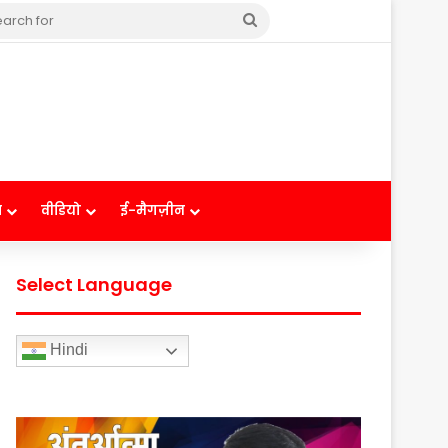
Search
for
ष
वीडियो
ई-मैगज़ीन
Select Language
Hindi