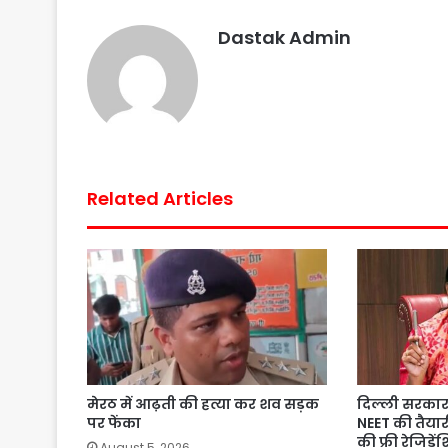
o
r
p
e
Dastak Admin
k
p
s
t
Related Articles
मेरठ में आढ़ती की हत्या कर शव सड़क
दिल्ली सरकार 
पर फेंका
NEET की तैयार
की फ्री रेजिडे
August 5, 2026