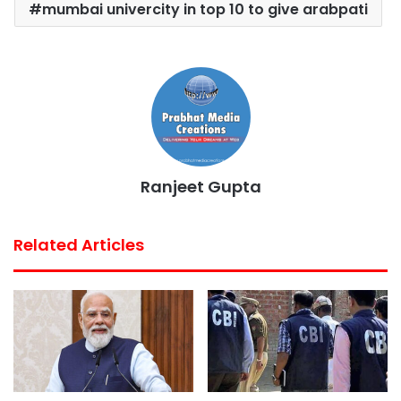
mumbai univercity in top 10 to give arabpati
e
t
t
t
i
r
b
t
s
e
l
e
o
e
A
r
o
r
p
e
k
p
s
t
Ranjeet Gupta
Related Articles