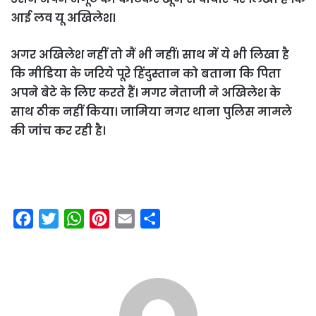
आई लव यू अखिलेश।
अगर अखिलेश नहीं तो मैं भी नहीं। साथ में ये भी लिखा है
कि मीडिया के जरिये पूरे हिंदुस्तान को बताना कि पिता
अपने बेटे के लिए करते हैं। मगर नेताजी ने अखिलेश के
साथ ठीक नहीं किया। जामिया नगर थाना पुलिस मामले
की जांच कर रही है।
F
T
W
P
E
S
a
w
h
i
m
h
c
i
a
n
a
a
e
t
t
t
i
r
b
t
s
e
l
e