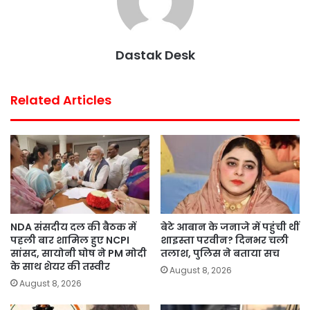
o
e
A
r
o
r
p
e
k
p
s
Dastak Desk
t
Related Articles
NDA संसदीय दल की बैठक में
बेटे आबान के जनाजे में पहुंची थीं
पहली बार शामिल हुए NCPI
शाइस्ता परवीन? दिनभर चली
सांसद, सायोनी घोष ने PM मोदी
तलाश, पुलिस ने बताया सच
के साथ शेयर की तस्वीर
August 8, 2026
August 8, 2026