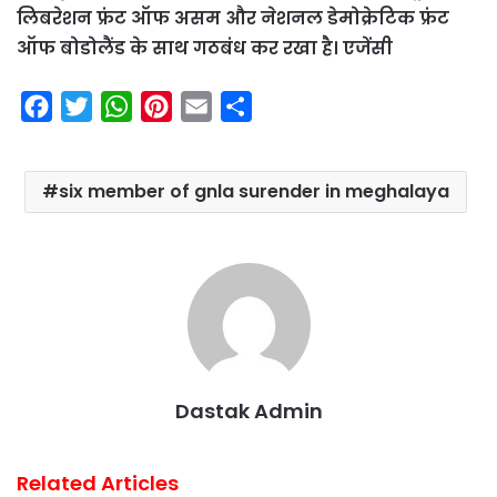
लिबरेशन फ्रंट ऑफ असम और नेशनल डेमोक्रेटिक फ्रंट
ऑफ बोडोलैंड के साथ गठबंध कर रखा है। एजेंसी
F
T
W
P
E
S
a
w
h
i
m
h
c
i
a
n
a
a
six member of gnla surender in meghalaya
e
t
t
t
i
r
b
t
s
e
l
e
o
e
A
r
o
r
p
e
k
p
s
t
Dastak Admin
Related Articles