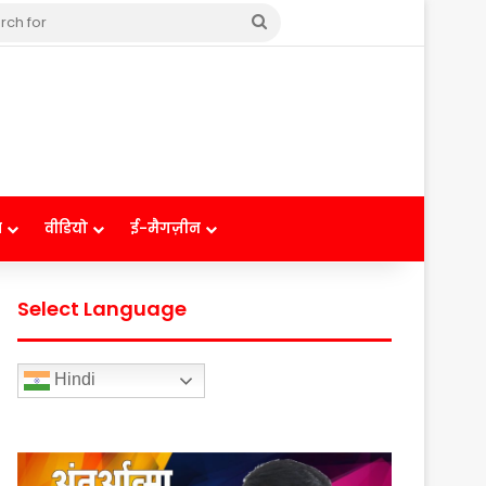
Search
for
ष
वीडियो
ई-मैगज़ीन
Select Language
Hindi