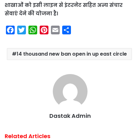
शाखाओं को इसी लाइन से इंटरनेट सहित अन्य संचार
सेवाएं देने की योजना है।
F
T
W
P
E
S
a
w
h
i
m
h
c
i
a
n
a
a
14 thousand new ban open in up east circle
e
t
t
t
i
r
b
t
s
e
l
e
o
e
A
r
o
r
p
e
k
p
s
t
Dastak Admin
Related Articles