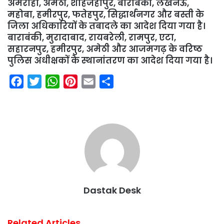
अमरोहा, अमेठी, शाहजहांपुर, बाराबंकी, लखनऊ,
महोबा, हमीरपुर, फतेहपुर, सिद्धार्थनगर और बस्ती के
जिला अधिकारियों के तबादले का आदेश दिया गया है।
बाराबंकी, मुरादाबाद, रायबरेली, रामपुर, एटा,
सहारनपुर, हमीरपुर, अमेठी और आजमगढ़ के वरिष्ठ
पुलिस अधीक्षकों के स्थानांतरण का आदेश दिया गया है।
F
T
W
P
E
S
a
w
h
i
m
h
c
i
a
n
a
a
e
t
t
t
i
r
b
t
s
e
l
e
o
e
A
r
o
r
p
e
k
p
s
Dastak Desk
t
Related Articles