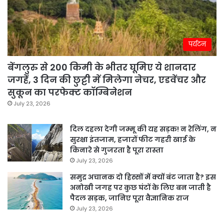
पर्यटन
बेंगलुरु से 200 किमी के भीतर घूमिए ये शानदार
जगहें, 3 दिन की छुट्टी में मिलेगा नेचर, एडवेंचर और
सुकून का परफेक्ट कॉम्बिनेशन
July 23, 2026
दिल दहला देगी जम्मू की यह सड़क! न रेलिंग, न
सुरक्षा इंतजाम, हजारों फीट गहरी खाई के
किनारे से गुजरता है पूरा रास्ता
July 23, 2026
समुद्र अचानक दो हिस्सों में क्यों बंट जाता है? इस
अनोखी जगह पर कुछ घंटों के लिए बन जाती है
पैदल सड़क, जानिए पूरा वैज्ञानिक राज
July 23, 2026