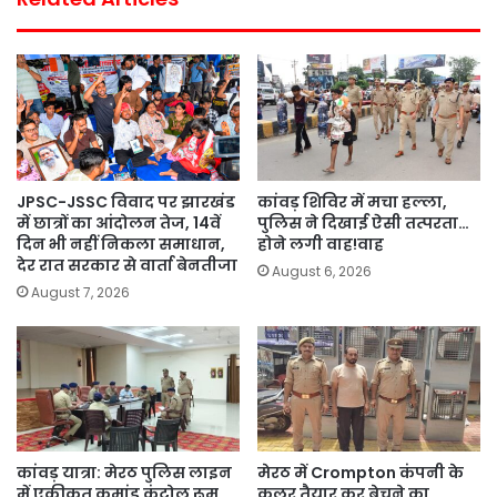
JPSC-JSSC विवाद पर झारखंड
कांवड़ शिविर में मचा हल्ला,
में छात्रों का आंदोलन तेज, 14वें
पुलिस ने दिखाई ऐसी तत्परता…
दिन भी नहीं निकला समाधान,
होने लगी वाह!वाह
देर रात सरकार से वार्ता बेनतीजा
August 6, 2026
August 7, 2026
कांवड़ यात्रा: मेरठ पुलिस लाइन
मेरठ में Crompton कंपनी के
में एकीकृत कमांड़ कंट्रोल रूम
कूलर तैयार कर बेचने का