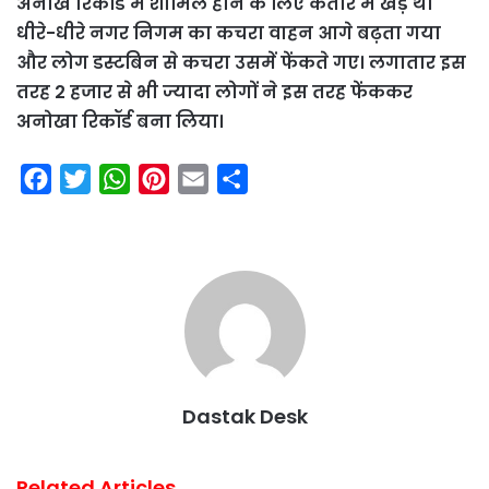
अनोखे रिकॉर्ड में शामिल होने के लिए कतार में खड़े थे।
धीरे-धीरे नगर निगम का कचरा वाहन आगे बढ़ता गया
और लोग डस्टबिन से कचरा उसमें फेंकते गए। लगातार इस
तरह 2 हजार से भी ज्यादा लोगों ने इस तरह फेंककर
अनोखा रिकॉर्ड बना लिया।
F
T
W
P
E
S
a
w
h
i
m
h
c
i
a
n
a
a
e
t
t
t
i
r
b
t
s
e
l
e
o
e
A
r
o
r
p
e
k
p
s
Dastak Desk
t
Related Articles