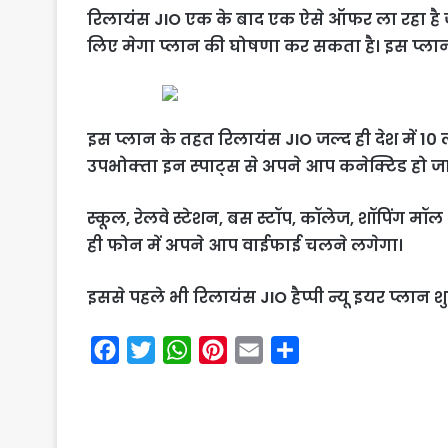
रिलायंस JIO एक के बाद एक ऐसे ऑफर ला रहा है जो ग्र
लिए मेगा प्‍लान की घोषणा कर सकता है। इस प्लान 
इस प्लान के तहत रिलायंस JIO जल्‍द ही देश में 10
उपभोक्‍ता इन स्‍पाट्स से अपने आप कनेक्टिड हो जा
स्‍कूल, रेलवे स्‍टेशन, बस स्‍टॉप, कॉलेज, शॉपिंग म
ही फोन में अपने आप वाईफाई चलने लगेगा।
इससे पहले भी रिलायंस JIO हैप्पी न्यू इयर प्लान श
F
T
W
P
E
S
a
w
h
i
m
h
c
i
a
n
a
a
e
t
t
t
i
r