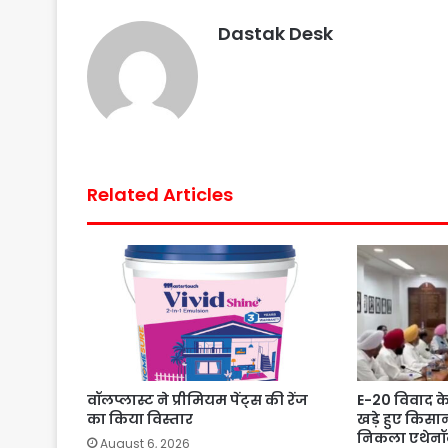
b
t
s
e
l
e
Dastak Desk
o
e
A
r
o
r
p
e
k
p
s
t
Related Articles
वॉलप्लास्ट ने प्रीमियम पेंट्स की रेंज
E-20 विवाद क
का किया विस्तार
खड़े हुए किसा
निकला एथेनॉल
August 6, 2026