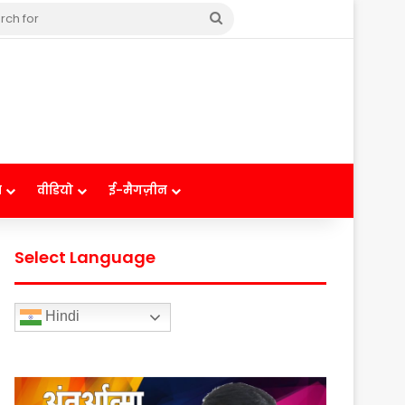
Search
for
ष
वीडियो
ई-मैगज़ीन
Select Language
Hindi