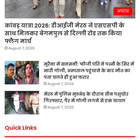
अपराध
कांवड़ यात्रा 2026: डीआईजी मेरठ ने एसएसपी के
साथ मिलकर बेगमपुल से दिल्ली रोड तक किया
फ्लैग मार्च
August 7, 2026
मुरैना में सनसनी: फौजी पति ने पत्नी के सिर में
मारी गोली, अस्पताल पहुंचाने के बाद मौत का
पता चलते ही हुआ फरार
August 7, 2026
मेरठ में पुलिस मुठभेड़ के दौरान तीन पशुचोर
गिरफ्तार, पैर में गोली लगने से एक घायल
August 7, 2026
Quick Links