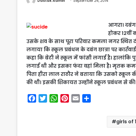
Dastak Admin
September 24, 2014
आगरा। दबंग छ
होकर 12वीं 
उसके शव के साथ पूरा परिवार कमला नगर स्थित टीवी 
लगाया कि स्‍कूल प्रबंधन के दबंग छात्रा पर कार्रव
कहा कि बेटी ने स्‍कूल में फांसी लगाई है। हालांकि
लगाई थी और इसका फंदा वहां मिला है।
मृतक कमला
पिता हीरा लाल राठौर ने बताया कि उसको स्‍कूल क
की थी। इसकी शिकायत उन्‍होंने स्‍कूल प्रबंधन से 
F
T
W
P
E
S
a
w
h
i
m
h
c
i
a
n
a
a
girls of
e
t
t
t
i
r
b
t
s
e
l
e