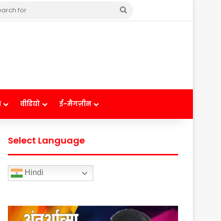
Search
for
ष
वीडियो
ई-मैगज़ीन
Select Language
Hindi