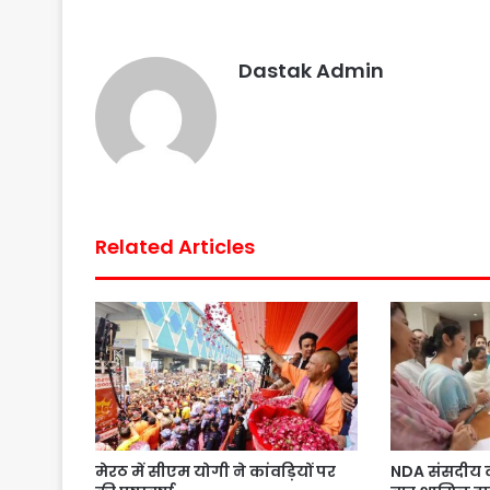
o
e
A
r
o
r
p
e
Dastak Admin
k
p
s
t
Related Articles
मेरठ में सीएम योगी ने कांवड़ियों पर
NDA संसदीय द