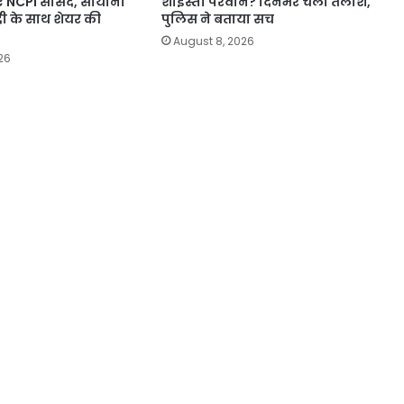
ए NCPI सांसद, सायोनी
शाइस्ता परवीन? दिनभर चली तलाश,
ी के साथ शेयर की
पुलिस ने बताया सच
August 8, 2026
26