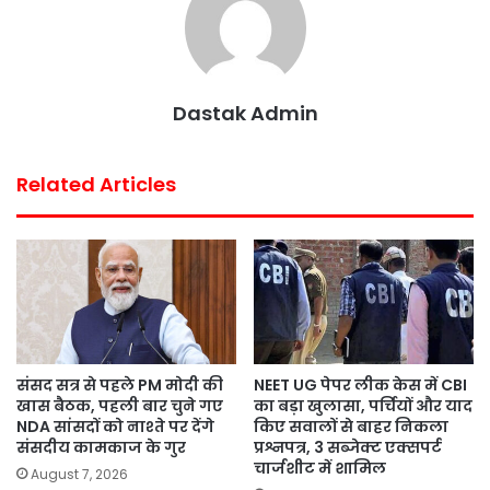
k
p
s
t
Dastak Admin
Related Articles
संसद सत्र से पहले PM मोदी की
NEET UG पेपर लीक केस में CBI
खास बैठक, पहली बार चुने गए
का बड़ा खुलासा, पर्चियों और याद
NDA सांसदों को नाश्ते पर देंगे
किए सवालों से बाहर निकला
संसदीय कामकाज के गुर
प्रश्नपत्र, 3 सब्जेक्ट एक्सपर्ट
चार्जशीट में शामिल
August 7, 2026