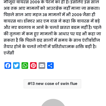
मौजूदा वायरस 2009 के पैटर्न का ही है। इसलिए इस साल
अब तक आए मामलों को आउटब्रेक नहीं माना जा सकता।
पिछले साल आए महज 38 मामलों में भी 2009 जैसा ही
वायरस था। डॉक्टर आर एम दास ने कहा कि वायरस में बड़े
और नए बदलाव न आने के चलते खतरा बढम नहीं है। पहले
की तुलना में कम हुए मामलों के आधार पर यह भी कहा जा
सकता है कि पिछले छह सालों में समय के साथ एंटीबॉडीज
तैयार होने के चलते लोगों में प्रतिरोधात्मक शक्ति बढ़ी है।
एजेंसी
F
T
W
P
E
S
a
w
h
i
m
h
c
i
a
n
a
a
13 new case of swin flue
e
t
t
t
i
r
b
t
s
e
l
e
o
e
A
r
o
r
p
e