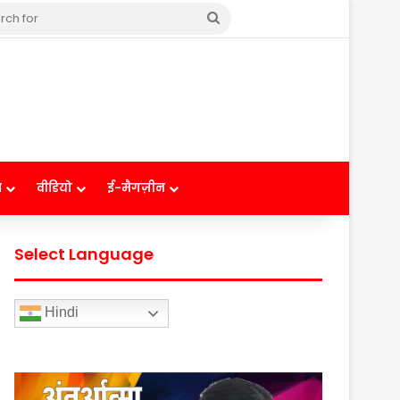
Search
for
ष
वीडियो
ई-मैगज़ीन
Select Language
Hindi