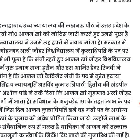
12
1 minute read
ाहाबाद उच्च न्यायालय की लखनऊ पीठ ने उत्तर प्रदेश के
ंत्री मो0 आजम खां को नोटिस जारी करते हुए उनसे पूछा है
न्यायालय ने उनसे छह हफ्ते में जवाब मांगा है। सरकार में
 मोहम्मद अली जौहर विश्वविद्यालय में कुलाधिपति के पद पर
े भी पूछा है कि मंत्री रहते हुए आजम खां जौहर विश्वविद्यालय
र्म गुरु इमाम राजा हुसैन और एस आमिर हैदर रिजवी ने
ग है कि आजम को कैबिनेट मंत्री के पद से तुरंत हटाया
सिंह व न्यायमूर्ति अरविंद कुमार त्रिपाठी द्वितीय की खंडपीठ
ा अशोक पांडे ने तर्क दिया कि आजम खां मुहम्मद अली जौहर
रेणी में आता है। संविधान के अनुच्छेद 191 के तहत लाभ के पद
में जिस दिन आजम कुलाधिपति बने वह मंत्री पद के अयोग्य
ां के चुनाव को अवैध घोषित किया जाये। उन्होंने लाभ के
ि संवैधानिक रूप से गलत है।याचिका में आजम को तत्काल
कानूनी कार्रवाई के निर्देश दिए जाने की गुजारिश की गई है।