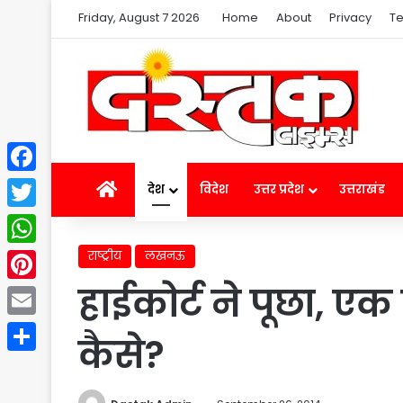
Friday, August 7 2026
Home
About
Privacy
Te
Facebook
Home
देश
विदेश
उत्तर प्रदेश
उत्तराखंड
Twitter
राष्ट्रीय
लखनऊ
WhatsApp
हाईकोर्ट ने पूछा, ए
Pinterest
Email
कैसे?
Share