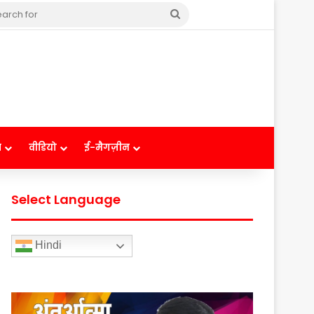
Search
for
ष
वीडियो
ई-मैगज़ीन
Select Language
Hindi