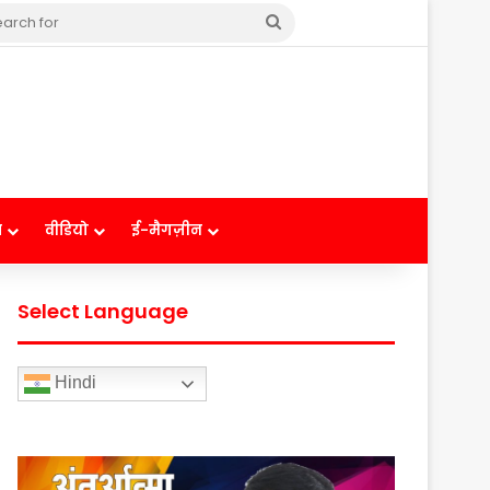
Search
for
ष
वीडियो
ई-मैगज़ीन
Select Language
Hindi