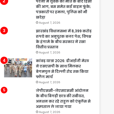
पटना में युवक की मौत के बाद हिंसा
की आग, बस समेत कई वाहन फूंके;
पत्रकारों पर हमला, पुलिस को भी
खदेड़ा
August 7, 2026
झारखंड विधानसभा में 8,399 करोड़
रुपये का अनुपूरक बजट पेश, विपक्ष
के हंगामे के बीच सरकार ने रखा
वित्तीय प्रस्ताव
August 7, 2026
कांवड़ यात्रा 2026: डीआईजी मेरठ
ने एसएसपी के साथ मिलकर
बेगमपुल से दिल्ली रोड तक किया
फ्लैग मार्च
August 7, 2026
जेपीएससी-जेएसएससी आंदोलन
के बीच बिगड़ी छात्र की तबीयत,
अनशन कर रहे राहुल को एंबुलेंस से
अस्पताल ले जाया गया
August 7, 2026