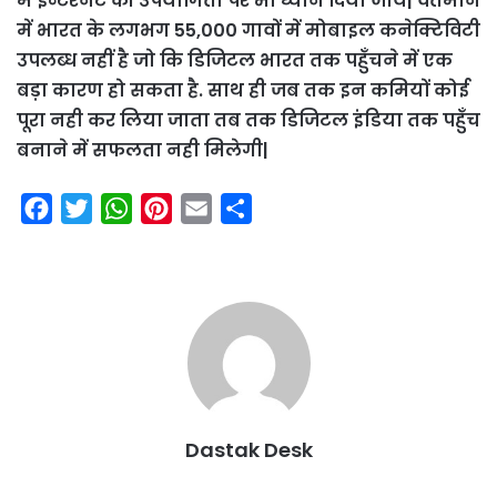
में इन्टरनेट की उपयोगिता पर भी ध्यान दिया जाये| वर्तमान
में भारत के लगभग 55,000 गावों में मोबाइल कनेक्टिविटी
उपलब्ध नहीं है जो कि डिजिटल भारत तक पहुँचने में एक
बड़ा कारण हो सकता है. साथ ही जब तक इन कमियों कोई
पूरा नही कर लिया जाता तब तक डिजिटल इंडिया तक पहुँच
बनाने में सफलता नही मिलेगी|
F
T
W
P
E
S
a
w
h
i
m
h
c
i
a
n
a
a
e
t
t
t
i
r
b
t
s
e
l
e
o
e
A
r
o
r
p
e
k
p
s
Dastak Desk
t