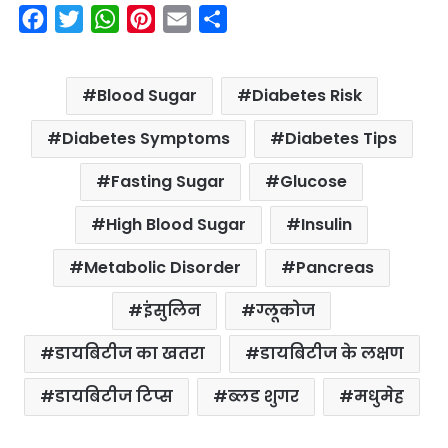
F
T
W
P
E
S
a
w
h
i
m
h
c
i
a
n
a
a
Blood Sugar
Diabetes Risk
e
t
t
t
i
r
b
t
s
e
l
e
Diabetes Symptoms
Diabetes Tips
o
e
A
r
Fasting Sugar
Glucose
o
r
p
e
k
p
s
High Blood Sugar
Insulin
t
Metabolic Disorder
Pancreas
इंसुलिन
ग्लूकोज
डायबिटीज का खतरा
डायबिटीज के लक्षण
डायबिटीज टिप्स
ब्लड शुगर
मधुमेह