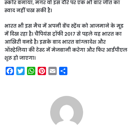
स्कोर बनाया, मगर वो इस दौरे पर एक भी बार जीत का
स्वाद नहीं चख सकी है।
भारत भी इस मैच में अपनी बेंच स्ट्रेंथ को आजमाने के मूड
में दिख रहा है। चैंपियंस ट्रॉफी 2017 से पहले यह भारत का
आखिरी वनडे है। इसके बाद भारत बांग्लादेश और
ऑस्ट्रेलिया की टेस्ट में मेजबानी करेगा और फिर आईपीएल
शुरू हो जाएगा।
F
T
W
P
E
S
a
w
h
i
m
h
c
i
a
n
a
a
e
t
t
t
i
r
b
t
s
e
l
e
o
e
A
r
o
r
p
e
k
p
s