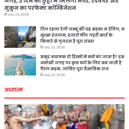
जगहें, 3 दिन की छुट्टी में मिलेगा नेचर, एडवेंचर और
सुकून का परफेक्ट कॉम्बिनेशन
July 23, 2026
दिल दहला देगी जम्मू की यह सड़क! न रेलिंग, न
सुरक्षा इंतजाम, हजारों फीट गहरी खाई के
किनारे से गुजरता है पूरा रास्ता
July 23, 2026
समुद्र अचानक दो हिस्सों में क्यों बंट जाता है? इस
अनोखी जगह पर कुछ घंटों के लिए बन जाती है
पैदल सड़क, जानिए पूरा वैज्ञानिक राज
July 23, 2026
अध्यात्म