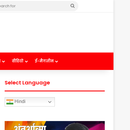
Search
for
ष
वीडियो
ई-मैगज़ीन
Select Language
Hindi