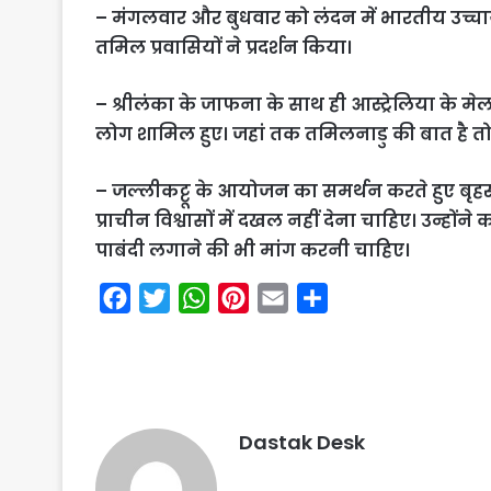
– मंगलवार और बुधवार को लंदन में भारतीय उच्चायो
तमिल प्रवासियों ने प्रदर्शन किया।
– श्रीलंका के जाफना के साथ ही आस्ट्रेलिया के मेल
लोग शामिल हुए। जहां तक तमिलनाडु की बात है तो यहा
– जल्लीकट्टू के आयोजन का समर्थन करते हुए बृहस
प्राचीन विश्वासों में दखल नहीं देना चाहिए। उन्होंने
पाबंदी लगाने की भी मांग करनी चाहिए।
F
T
W
P
E
S
a
w
h
i
m
h
c
i
a
n
a
a
e
t
t
t
i
r
b
t
s
e
l
e
Dastak Desk
o
e
A
r
o
r
p
e