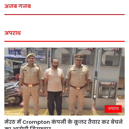
अजब गजब
अपराध
अपराध
मेरठ में Crompton कंपनी के कूलर तैयार कर बेचने