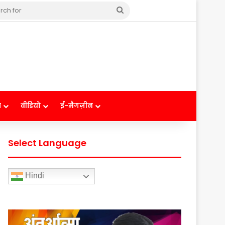
Search
for
ष
वीडियो
ई-मैगज़ीन
Select Language
Hindi