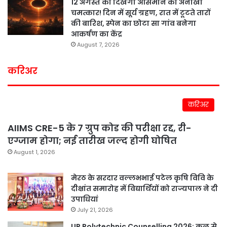
12 अगस्त को दिखेगा आसमान का अनोखा
चमत्कार! दिन में सूर्य ग्रहण, रात में टूटते तारों
की बारिश, स्पेन का छोटा सा गांव बनेगा
आकर्षण का केंद्र
August 7, 2026
करिअर
करिअर
AIIMS CRE-5 के 7 ग्रुप कोड की परीक्षा रद्द, री-
एग्जाम होगा; नई तारीख जल्द होगी घोषित
August 1, 2026
मेरठ के सरदार वल्लभभाई पटेल कृषि विवि के
दीक्षांत समारोह में विद्यार्थियों को राज्यपाल ने दी
उपाधियां
July 21, 2026
UP Polytechnic Counselling 2026: कल से