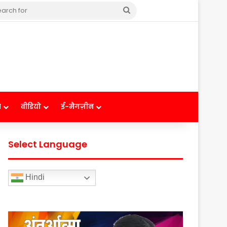
Search
for
ष
वीडियो
ई-मैगज़ीन
Select Language
Hindi