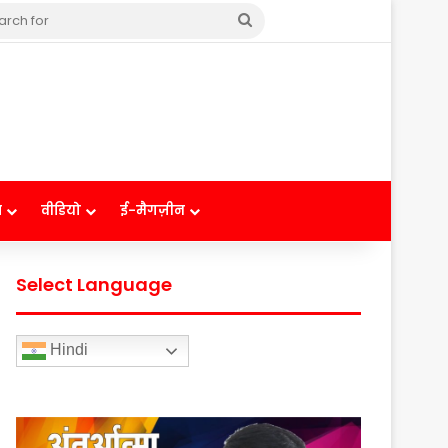
Search
for
ष
वीडियो
ई-मैगज़ीन
Select Language
Hindi