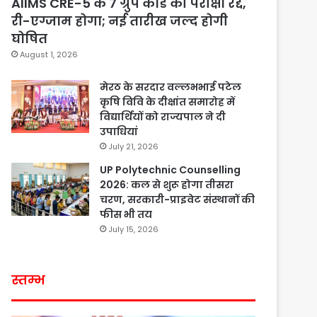
AIIMS CRE-5 के 7 ग्रुप कोड की परीक्षा रद्द,
री-एग्जाम होगा; नई तारीख जल्द होगी
घोषित
August 1, 2026
मेरठ के सरदार वल्लभभाई पटेल
कृषि विवि के दीक्षांत समारोह में
विद्यार्थियों को राज्यपाल ने दी
उपाधियां
July 21, 2026
UP Polytechnic Counselling
2026: कल से शुरू होगा तीसरा
चरण, सरकारी-प्राइवेट संस्थानों की
फीस भी तय
July 15, 2026
स्तम्भ