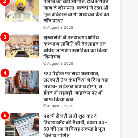
पंजाब को बड़ी सौगात, CM भगवंत
मान ने नौगज्जा-बल्लां में रखा श्री
गुरु रविदास बाणी अध्ययन केंद्र का
नींव पत्थर
August 9, 2026
मुख्यमंत्री ने उत्तराखण्ड क्षत्रिय
कल्याण समिति की वेबसाइट एवं
क्षत्रिय जागरण स्मारिका का किया
विमोचन
August 9, 2026
E20 पेट्रोल पर मचा घमासान,
सरकारी तेल कंपनियों ने दिया बड़ा
जवाब- न इंजन खराब होगा, न
ईंधन में गड़बड़ी; माइलेज पर भी
साफ किया रुख
August 9, 2026
पहली सैलरी से ही शुरू कर दें
रिटायरमेंट की तैयारी, वरना 40-
50 की उम्र में बिगड़ सकता है पूरा
वित्तीय गणित